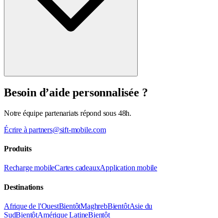
Besoin d’aide personnalisée ?
Notre équipe partenariats répond sous 48h.
Écrire à partners@sift-mobile.com
Produits
Recharge mobile
Cartes cadeaux
Application mobile
Destinations
Afrique de l'Ouest
Bientôt
Maghreb
Bientôt
Asie du
Sud
Bientôt
Amérique Latine
Bientôt