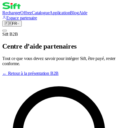
Recharger
Offrez
Catalogue
Application
Blog
Aide
Espace partenaire
🇫🇷
FR
Sift B2B
Centre d’aide partenaires
Tout ce que vous devez savoir pour intégrer Sift, être payé, rester
conforme.
←
Retour à la présentation B2B