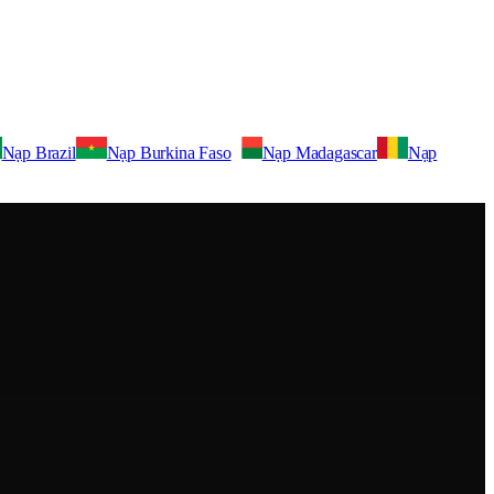
Nạp Brazil
Nạp Burkina Faso
Nạp Madagascar
Nạp