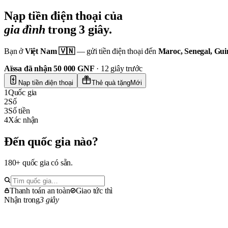
Nạp tiền
điện thoại của
gia đình
trong 3 giây.
Bạn ở
Việt Nam 🇻🇳
— gửi tiền điện thoại đến
Maroc, Senegal, Gui
Aïssa đã nhận 50 000 GNF
· 12 giây trước
Nạp tiền điện thoại
Thẻ quà tặng
Mới
1
Quốc gia
2
Số
3
Số tiền
4
Xác nhận
Đến quốc gia nào?
180+ quốc gia có sẵn.
Thanh toán an toàn
Giao tức thì
Nhận trong
3 giây