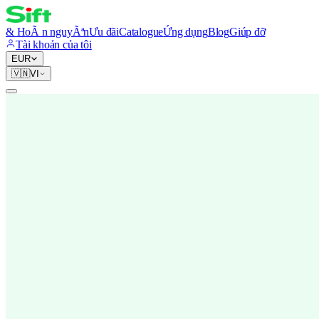
& HoÃ n nguyÃªn
Ưu đãi
Catalogue
Ứng dụng
Blog
Giúp đỡ
Tài khoản của tôi
EUR
🇻🇳
VI