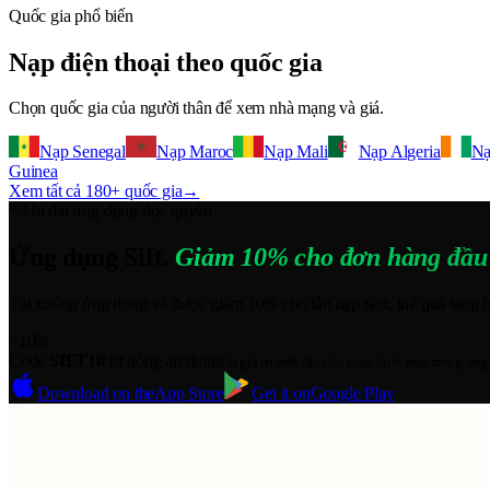
Quốc gia phổ biến
Nạp điện thoại theo quốc gia
Chọn quốc gia của người thân để xem nhà mạng và giá.
Nạp Senegal
Nạp Maroc
Nạp Mali
Nạp Algeria
Nạ
Guinea
Xem tất cả 180+ quốc gia
→
%
Ưu đãi ứng dụng độc quyền
Ứng dụng Sift.
Giảm 10% cho đơn hàng đầu 
Tải xuống ứng dụng và được giảm 10% cho lần nạp tiền, thẻ quà tặng 
−10%
Code
SIFT10
tự động áp dụng
Có giá trị một lần cho giao dịch mua trong ứng
Download on the
App Store
Get it on
Google Play