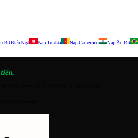
p Bờ Biển Ngà
Nạp Tunisia
Nạp Cameroon
Nạp Ấn Độ
tiên.
hoặc chuyển khoản đầu tiên. Không có ràng buộc nào.
 dụng đầu tiên của bạn