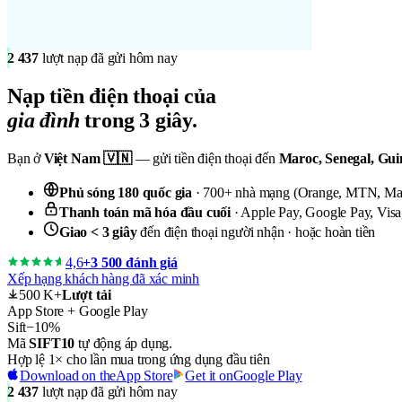
2 437
lượt nạp đã gửi hôm nay
Nạp tiền
điện thoại của
gia đình
trong 3 giây.
Bạn ở
Việt Nam 🇻🇳
— gửi tiền điện thoại đến
Maroc, Senegal, Gui
Phủ sóng 180 quốc gia
· 700+ nhà mạng (Orange, MTN, Maro
Thanh toán mã hóa đầu cuối
· Apple Pay, Google Pay, Visa
Giao < 3 giây
đến điện thoại người nhận · hoặc hoàn tiền
4,6
+3 500 đánh giá
Xếp hạng khách hàng đã xác minh
500 K+
Lượt tải
App Store + Google Play
Sift
−10%
Mã
SIFT10
tự động áp dụng.
Hợp lệ 1× cho lần mua trong ứng dụng đầu tiên
Download on the
App Store
Get it on
Google Play
2 437
lượt nạp đã gửi hôm nay