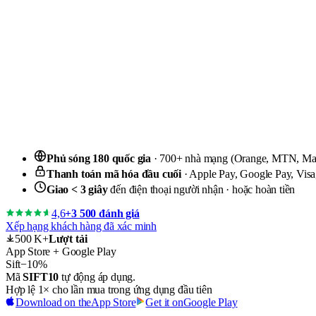
Phủ sóng 180 quốc gia
· 700+ nhà mạng (Orange, MTN, Maro
Thanh toán mã hóa đầu cuối
· Apple Pay, Google Pay, Visa
Giao < 3 giây
đến điện thoại người nhận · hoặc hoàn tiền
4,6
+3 500 đánh giá
Xếp hạng khách hàng đã xác minh
500 K+
Lượt tải
App Store + Google Play
Sift
−10%
Mã
SIFT10
tự động áp dụng.
Hợp lệ 1× cho lần mua trong ứng dụng đầu tiên
Download on the
App Store
Get it on
Google Play