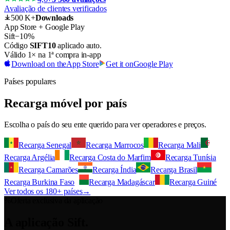
Avaliação de clientes verificados
500 K+
Downloads
App Store + Google Play
Sift
−10%
Código
SIFT10
aplicado auto.
Válido 1× na 1ª compra in-app
Download on the
App Store
Get it on
Google Play
Países populares
Recarga móvel por país
Escolha o país do seu ente querido para ver operadores e preços.
Recarga Senegal
Recarga Marrocos
Recarga Mali
Recarga Argélia
Recarga Costa do Marfim
Recarga Tunísia
Recarga Camarões
Recarga Índia
Recarga Brasil
Recarga Burkina Faso
Recarga Madagáscar
Recarga Guiné
Ver todos os 180+ países
→
%
Oferta exclusiva da aplicação
A aplicação Sift.