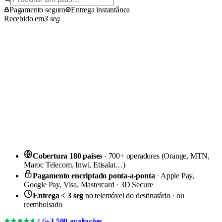
Pagamento seguro
Entrega instantânea
Recebido em
3 seg
Cobertura 180 países
· 700+ operadores (Orange, MTN,
Maroc Telecom, Inwi, Etisalat…)
Pagamento encriptado ponta-a-ponta
· Apple Pay,
Google Pay, Visa, Mastercard · 3D Secure
Entrega < 3 seg
no telemóvel do destinatário · ou
reembolsado
4,6
+3 500 avaliações