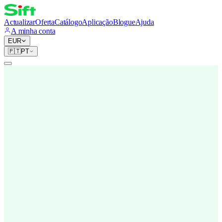
Actualizar
Oferta
Catálogo
Aplicação
Blogue
Ajuda
A minha conta
EUR
🇵🇹
PT