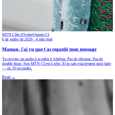
MTN Côte d'Ivoire
Orange CI
6 de junho de 2026
·
4 min read
Maman, j'ai vu que t'as regardé mon message
Tu envoies un audio à ta mère à Abidjan. Pas de réponse. Pas de
double tique. Son MTN CI est à zéro. Et tu sais exactement quoi faire
— en 20 secondes.
Read →