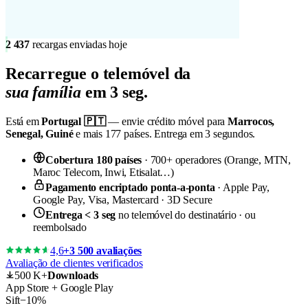
2 437
recargas enviadas hoje
Recarregue o
telemóvel da
sua família
em 3 seg.
Está em
Portugal 🇵🇹
— envie crédito móvel para
Marrocos,
Senegal, Guiné
e mais 177 países. Entrega em 3 segundos.
Cobertura 180 países
· 700+ operadores (Orange, MTN,
Maroc Telecom, Inwi, Etisalat…)
Pagamento encriptado ponta-a-ponta
· Apple Pay,
Google Pay, Visa, Mastercard · 3D Secure
Entrega < 3 seg
no telemóvel do destinatário · ou
reembolsado
4,6
+3 500 avaliações
Avaliação de clientes verificados
500 K+
Downloads
App Store + Google Play
Sift
−10%