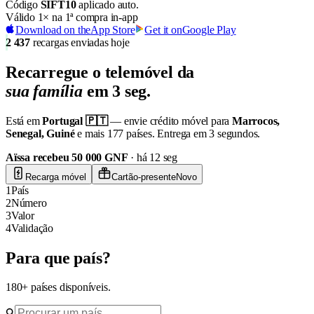
Código
SIFT10
aplicado auto.
Válido 1× na 1ª compra in-app
Download on the
App Store
Get it on
Google Play
2 437
recargas enviadas hoje
Recarregue o
telemóvel da
sua família
em 3 seg.
Está em
Portugal 🇵🇹
— envie crédito móvel para
Marrocos,
Senegal, Guiné
e mais 177 países. Entrega em 3 segundos.
Aïssa recebeu 50 000 GNF
· há 12 seg
Recarga móvel
Cartão-presente
Novo
1
País
2
Número
3
Valor
4
Validação
Para que país?
180+ países disponíveis.