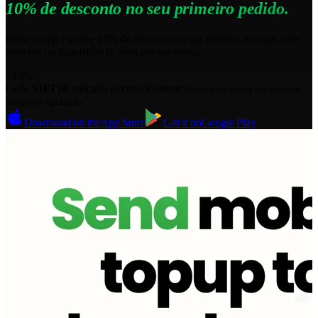
10% de desconto no seu primeiro pedido.
Baixe o app e ganhe 10% de desconto na sua primeira recarga, vale-
presente ou transferência. Sem compromisso.
−10%
Code
SIFT10
aplicado automaticamente
Válido uma vez na sua primeira
compra na aplicação
Download on the
App Store
Get it on
Google Play