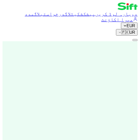
دوبارہ لوڈ کریں
پیشکش
کیٹلاگ
درخواست
بلاگ
مدد
میرا اکاؤنٹ
EUR
🇵🇰
UR