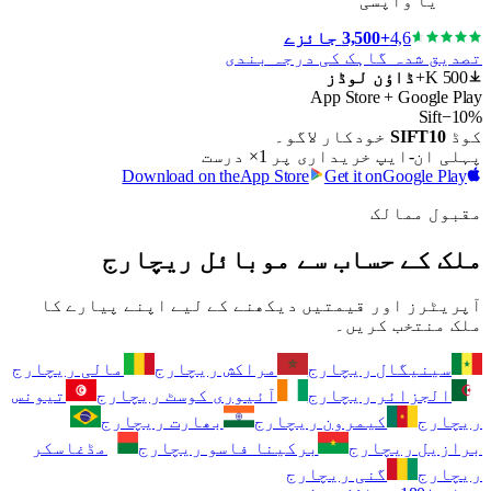
یا واپسی
4,6
+3,500 جائزے
تصدیق شدہ گاہک کی درجہ بندی
500 K+
ڈاؤن لوڈز
App Store + Google Play
Sift
−10%
کوڈ
SIFT10
خودکار لاگو۔
پہلی ان-ایپ خریداری پر 1× درست
Download on the
App Store
Get it on
Google Play
مقبول ممالک
ملک کے حساب سے موبائل ریچارج
آپریٹرز اور قیمتیں دیکھنے کے لیے اپنے پیارے کا
ملک منتخب کریں۔
سینیگال ریچارج
مراکش ریچارج
مالی ریچارج
الجزائر ریچارج
آئیوری کوسٹ ریچارج
تیونس
ریچارج
کیمرون ریچارج
بھارت ریچارج
برازیل ریچارج
برکینا فاسو ریچارج
مڈغاسکر
ریچارج
گنی ریچارج