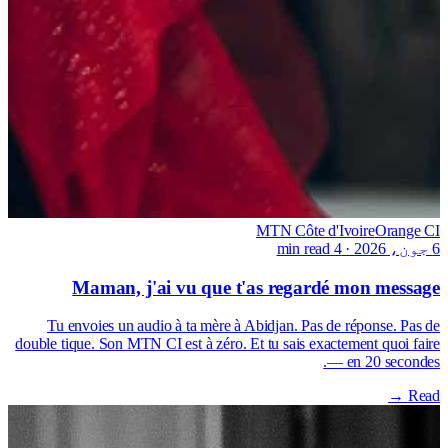
MTN Côte d'Ivoire
Orange CI
6 جون، 2026
·
4 min read
Maman, j'ai vu que t'as regardé mon message
Tu envoies un audio à ta mère à Abidjan. Pas de réponse. Pas de
double tique. Son MTN CI est à zéro. Et tu sais exactement quoi faire
— en 20 secondes.
Read →