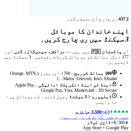
2 437
ری چارج آج بھیجے گئے
اپنے خاندان
کا موبائل
3 سیکنڈ میں
ری چارج کریں۔
آپ
پاکستان 🇵🇰
میں ہیں —
مراکش، سینیگال، گنی
اور
177 دیگر ممالک کو موبائل کریڈٹ بھیجیں۔ 3 سیکنڈ میں
ڈیلیوری۔
180 ممالک کوریج
· 700+ آپریٹرز (Orange, MTN,
Maroc Telecom, Inwi, Etisalat…)
اینڈ ٹو اینڈ انکرپٹڈ ادائیگی
· Apple Pay,
Google Pay, Visa, Mastercard · 3D Secure
ڈیلیوری < 3 سیکنڈ
وصول کنندہ کے موبائل پر ·
یا واپسی
4,6
+3,500 جائزے
تصدیق شدہ گاہک کی درجہ بندی
500 K+
ڈاؤن لوڈز
App Store + Google Play