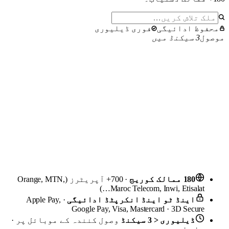
محفوظ ادائیگی
فوری ڈیلیوری
موصول
3 سیکنڈ میں
180 ممالک کوریج
· 700+ آپریٹرز (Orange, MTN,
Maroc Telecom, Inwi, Etisalat…)
اینڈ ٹو اینڈ انکرپٹڈ ادائیگی
· Apple Pay,
Google Pay, Visa, Mastercard · 3D Secure
ڈیلیوری < 3 سیکنڈ
وصول کنندہ کے موبائل پر ·