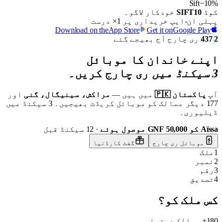
Sift
−10%
کوڈ
SIFT10
خودکار لاگو۔
پہلی ان-ایپ خریداری پر 1× درست
Download on the
App Store
Get it on
Google Play
2 437
ری چارج آج بھیجے گئے
اپنے خاندان
کا موبائل
3 سیکنڈ میں
ری چارج کریں۔
آپ
پاکستان 🇵🇰
میں ہیں —
مراکش، سینیگال، گنی
اور
177 دیگر ممالک کو موبائل کریڈٹ بھیجیں۔ 3 سیکنڈ میں
ڈیلیوری۔
Aïssa کو 50,000 GNF موصول ہوئے
· 12 سیکنڈ قبل
موبائل ری چارج
گفٹ کارڈ
نیا
1
ملک
2
نمبر
3
رقم
4
تصدیق
کس ملک کو؟
180+ ممالک دستیاب۔