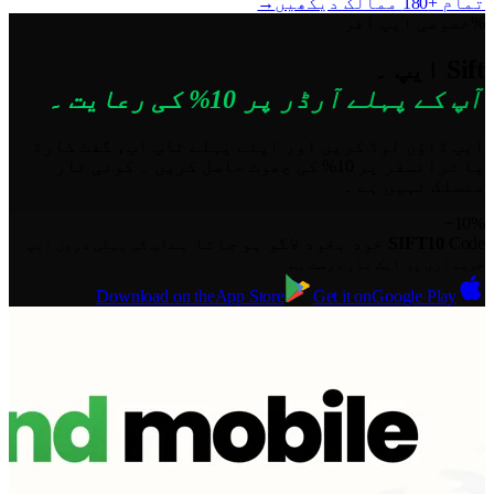
تمام +180 ممالک دیکھیں
→
%
خصوصی ایپ آفر
Sift ایپ ۔
آپ کے پہلے آرڈر پر 10% کی رعایت ۔
ایپ ڈاؤن لوڈ کریں اور اپنے پہلے ٹاپ اپ، گفٹ کارڈ
یا ٹرانسفر پر 10% کی چھوٹ حاصل کریں ۔ کوئی تار
منسلک نہیں ہے ۔
−10%
Code
SIFT10
خود بخود لاگو ہو جاتا ہے
آپ کی پہلی درون ایپ
خریداری پر ایک بار درست ہے
Download on the
App Store
Get it on
Google Play